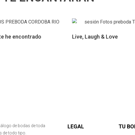
 te he encontrado
Live, Laugh & Love
¿Quieres una boda igual?
tálogo de bodas de toda
LEGAL
TU BO
 de todo tipo.