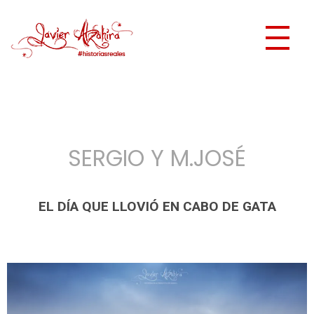
Javier Alzahira - Fotógrafo de boda en Córdoba y Málaga
Historias Reales, preciosas fotografías de boda.
FOTOS POSTBODA CABO DE GATA ALMERIA
SERGIO Y M.JOSÉ
EL DÍA QUE LLOVIÓ EN CABO DE GATA